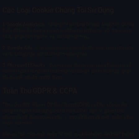
Các Loại Cookie Chúng Tôi Sử Dụng
1. Google Analytics
– Chúng tôi sử dụng Google Analytics để thu
thập dữ liệu ẩn danh về cách người dùng tương tác với trang web,
từ đó phân tích hành vi và cải thiện dịch vụ.
2. Google Ads
– Các cookie này giúp hiển thị quảng cáo phù hợp
và đo lường hiệu quả chiến dịch quảng cáo.
3. Microsoft Clarity
– Cookie của Clarity cung cấp thông tin về
hành vi người dùng như heatmap và bản ghi phiên truy cập, giúp
tối ưu trải nghiệm người dùng.
Tuân Thủ GDPR & CCPA
Theo Quy định Bảo vệ Dữ liệu Chung (GDPR) và Đạo luật Quyền
riêng tư Người tiêu dùng California (CCPA), bạn có quyền biết
chúng tôi sử dụng cookie nào, vì sao sử dụng và cách quản lý tùy
chọn của mình.
Bạn có thể chấp nhận hoặc từ chối cookie không cần thiết thông