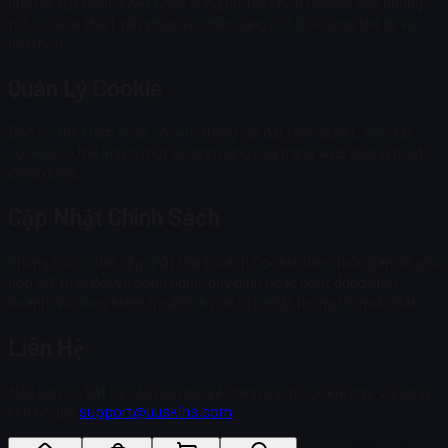
qua cài đặt trình duyệt hoặc công cụ Tùy chọn Cookie của chúng
tôi. Cookie thiết yếu phục vụ chức năng cốt lõi không thể bị vô
hiệu hóa.
Quản Lý Cookie
Bạn có thể kiểm soát cookie trong cài đặt trình duyệt. Việc tắt
cookie có thể khiến một số tính năng của trang web không hoạt
động đúng.
Cập Nhật Chính Sách
Chúng tôi có thể cập nhật Chính sách Cookie theo thời gian để phù
hợp với thay đổi về công nghệ, quy định hoặc hoạt động kinh
doanh. Vui lòng kiểm tra định kỳ để cập nhật thông tin mới nhất.
Liên Hệ
Nếu bạn có bất kỳ câu hỏi nào về Chính sách Cookie này, vui lòng
liên hệ qua
support@uuskins.com
.