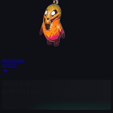
120.9K
Ưu đãi
Từ
$ 0.16
Tòa nhà
Tin cậy
dành cho game thủ trên toàn thế giới
4.3
trên 5.0
Tuyệt vời