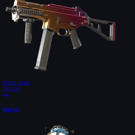
237.9K
Ưu đãi
Từ
$ 0.15
Đặc vụ