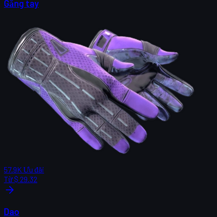
Găng tay
57.9K
Ưu đãi
Từ
$ 29.32
Dao