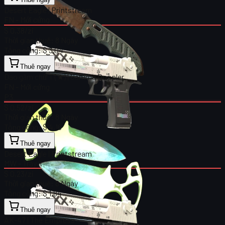
Desert Eagle | Printstream
FN - Mới cứng
$ 0,38
/zi
Thời gian thuê:
8 Ngày
Tổng cộng:
$ 3,04
Thuê ngay
Dao găm chữ T (★) | Gamma Doppler
FN - Mới cứng
P3
$ 0,52
/zi
Thời gian thuê:
8 Ngày
Tổng cộng:
$ 4,16
Thuê ngay
Desert Eagle | Printstream
MW - Trầy ít
$ 0,23
/zi
Thời gian thuê:
8 Ngày
Tổng cộng:
$ 1,84
Thuê ngay
AK-47 | The Empress