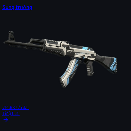
Súng trường
714.6K
Ưu đãi
Từ
$ 0.15