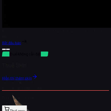
Bán skin CS2 của bạn trên UUSKINS. Tính năng bán hàng P2P hiện
đã được mở.
Bắt đầu bán
Cho thuê không cần đặt cọc
Thuê Skin
Hiển thị thêm skin
Dao bấm (★) | Rust Coat
BS - Mòn qua thực chiến
$ 0,62
/zi
Thời gian thuê:
8 Ngày
Tổng cộng:
$ 4,96
Thuê ngay