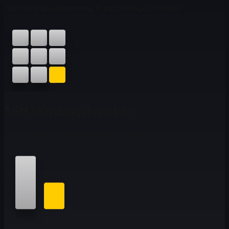
Tận hưởng giao hàng trong 10 phút không cần chờ đợi
3.5M skin đang được bán
Tìm mọi phong cách phù hợp với trang bị của bạn