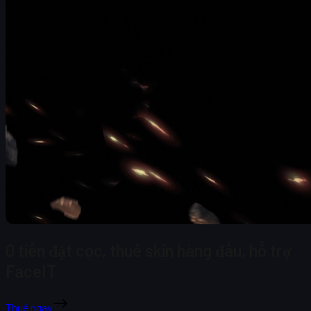
0 tiền đặt cọc, thuê skin hàng đầu, hỗ trợ
FaceIT
Thuê ngay