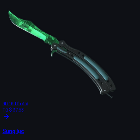
90.1K
Ưu đãi
Từ
$ 37.53
Súng lục