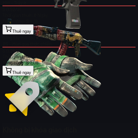
MW - Trầy ít
$ 0,52
/zi
Thời gian thuê:
8 Ngày
Tổng cộng:
$ 4,16
Thuê ngay
Găng tay mô tô (★) | Turtle
BS - Mòn qua thực chiến
$ 0,26
/zi
Thời gian thuê:
8 Ngày
Tổng cộng:
$ 2,08
Thuê ngay
Không bị khóa giao dịch