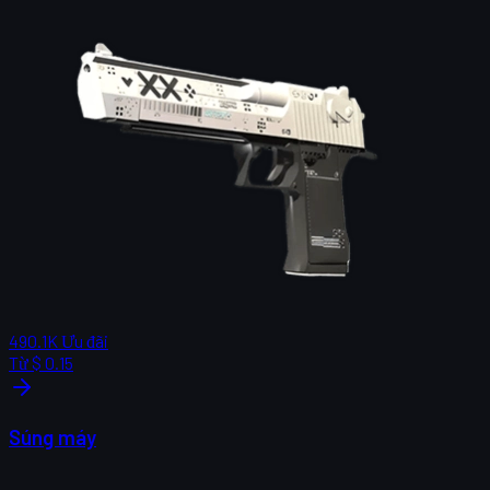
490.1K
Ưu đãi
Từ
$ 0.15
Súng máy