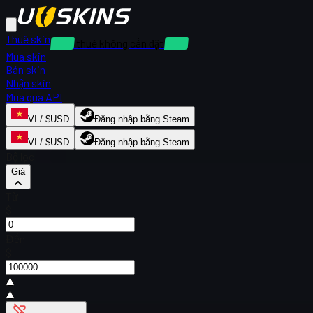
Thuê skin
Cho thuê không cần đặt cọc
Mua skin
Bán skin
Nhận skin
Mua qua API
VI / $USD
Đăng nhập bằng Steam
VI / $USD
Đăng nhập bằng Steam
Bộ lọc
Giá
Từ
$
Đến
$