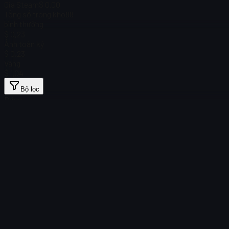
Giá Steam
$ 0.00
Tổng số trong kho
88
bình thường
$ 0,23
Ảnh toàn ký
$ 0,23
Vàng
$ 1,04
Bộ lọc
Price
Không tìm thấy vật phẩm