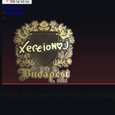
Đặt lại bộ lọc
Trang chủ
Vật phẩm
Hình dán | xertioN (Vàng) | Budapest 2025
Hình dán | xertioN (Vàng) | Bud
Giá Steam
$ 0.00
Tổng số trong kho
88