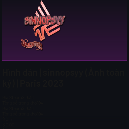
Hình dán | sinnopsyy (Ảnh toàn
ký) | Paris 2023
Giá Steam
$ 0,38
Tổng số trong kho
104
Giá Steam
$ 0,38
Tổng số trong kho
104
$ 0,31
$ 0.00