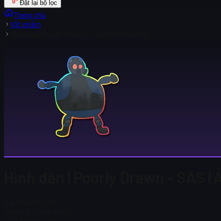
Đặt lại bộ lọc
Trang chủ
Vật phẩm
Hình dán | Poorly Drawn - SAS (Ảnh toàn ký)
Hình dán | Poorly Drawn - SAS (
Giá Steam
$ 2,01
Tổng số trong kho
25
Giá Steam
$ 2,01