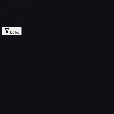
Tổng số trong kho
25
bình thường
$ 0,55
Ảnh toàn ký
$ 1,49
Bộ lọc
Price
Không tìm thấy vật phẩm
Tải thất bại
:
Failed to fetch product details