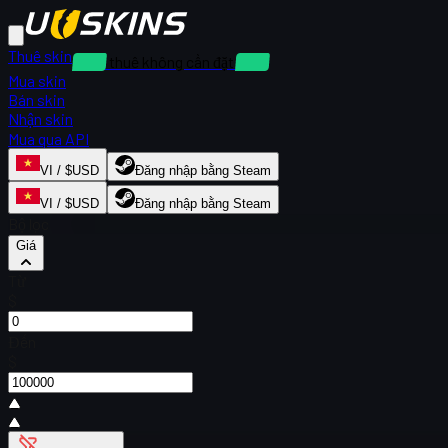
Thuê skin
Cho thuê không cần đặt cọc
Mua skin
Bán skin
Nhận skin
Mua qua API
VI / $USD
Đăng nhập bằng Steam
VI / $USD
Đăng nhập bằng Steam
Bộ lọc
Giá
Từ
$
Đến
$