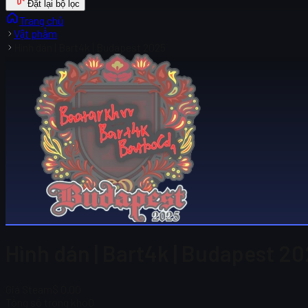
Đặt lại bộ lọc
Trang chủ
Vật phẩm
Hình dán | Bart4k | Budapest 2025
Hình dán | Bart4k | Budapest 20
Giá Steam
$ 0.00
Tổng số trong kho
0