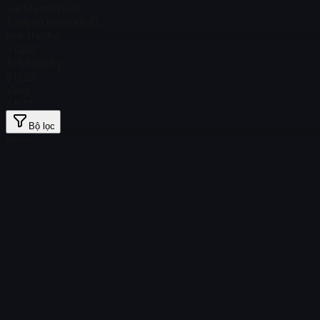
Giá Steam
$ 0.00
Tổng số trong kho
0
bình thường
$ 0.00
Ảnh toàn ký
$ 0,29
Vàng
$ 5,17
Bộ lọc
Price
Không tìm thấy vật phẩm