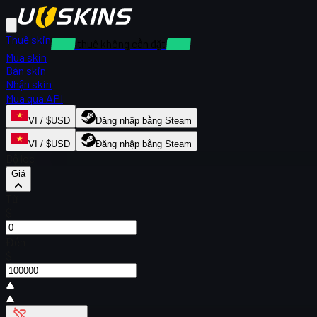
Thuê skin
Cho thuê không cần đặt cọc
Mua skin
Bán skin
Nhận skin
Mua qua API
VI / $USD
Đăng nhập bằng Steam
VI / $USD
Đăng nhập bằng Steam
Bộ lọc
Giá
Từ
$
Đến
$