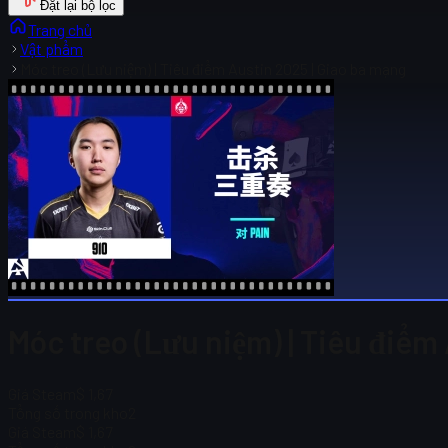
Đặt lại bộ lọc
Trang chủ
Vật phẩm
Móc treo (Lưu niệm) | Tiêu điểm Austin 2025 | Giao ba mạng
Móc treo (Lưu niệm) | Tiêu điểm
Giá Steam
$ 1,67
Tổng số trong kho
2
Giá Steam
$ 1,67