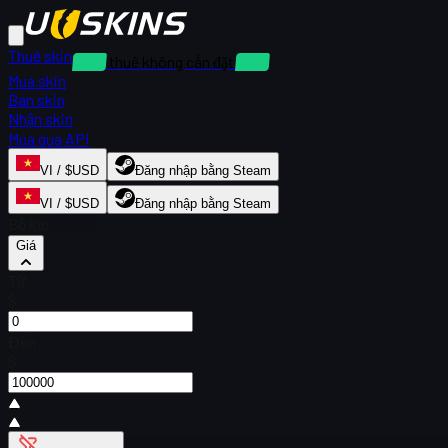
Thuê skin
Cho thuê không cần đặt cọc
Mua skin
Bán skin
Nhận skin
Mua qua API
VI / $USD
Đăng nhập bằng Steam
VI / $USD
Đăng nhập bằng Steam
Bộ lọc
Giá
Từ
$
Đến
$