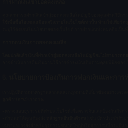
การฝากเงินเข้ายอดคงเหลือ
คุณสามารถฝากเงินเข้าสู่ยอดคงเหลือในบัญชีของคุณผ่านวิธีการชำร
ใช้เพื่อซื้อไอเทมเสมือนจริงภายในเว็บไซต์เท่านั้น ห้ามใช้เพื่อวัต
ระบุไว้ชัดเจนในนโยบายของเว็บไซต์ การฝากเงินทั้งหมดถือเป็นที่
การถอนเงินจากยอดคงเหลือ
โดยปกติแล้ว เงินที่ฝากเข้าสู่ยอดคงเหลือในบัญชีจะไม่สามารถถ
อาจดำเนินการคืนเงินผ่านวิธีการชำระเงินเดิมตามดุลยพินิจข
6. นโยบายการป้องกันการฟอกเงินและการทำ
เราปฏิบัติตามมาตรฐานสากลและกฎหมายที่เกี่ยวข้องอย่างเคร่งคร
ลูกค้า" (KYC)
เราอาจ:
• ตรวจสอบธุรกรรมที่ทำบนเว็บไซต์เพื่อตรวจจับและป้องกันกิจกรร
• กำหนดให้คุณต้องส่ง
หลักฐานยืนยันตัวตน
(เช่น บัตรประจำตัวป
เฉพาะอย่างยิ่งสำหรับธุรกรรมขนาดใหญ่หรือธุรกรรมที่กระตุ้