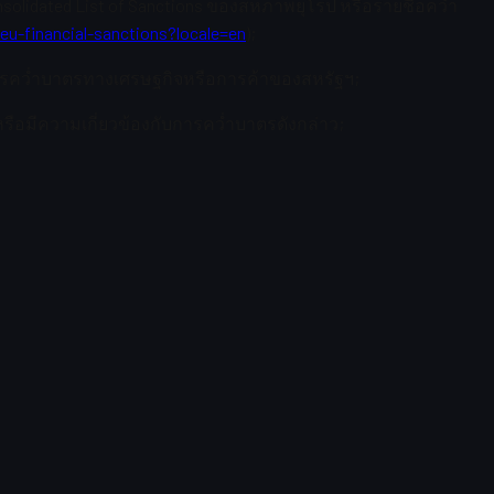
onsolidated List of Sanctions ของสหภาพยุโรป หรือรายชื่อคว่ำ
eu-financial-sanctions?locale=en
);
การคว่ำบาตรทางเศรษฐกิจหรือการค้าของสหรัฐฯ;
รือมีความเกี่ยวข้องกับการคว่ำบาตรดังกล่าว;