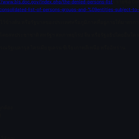
//www.bis.doc.gov/index.php/the-denied-persons-list
), รายชื่อ C
consolidated-list-of-persons-groups-and-%09entities-subject-to-
ไว้ข้างต้น หรือรัฐบาลของประเทศหรือภูมิภาคที่อยู่ภายใต้มาตร
โดยสหประชาชาติ สหรัฐฯ สหภาพยุโรป จีน หรือรัฐอธิปไตยอื่นใด ห
ารณรัฐเบลารุส ไครเมีย ยูเครน ซีเรีย เกาหลีเหนือ หรืออิหร่าน
ถูกต้อง
)
 ให้คุณ