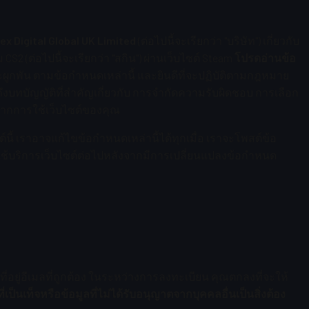
ex Digital Global UK Limited
(ต่อไปนี้จะเรียกว่า "บริษัท") เกี่ยวกับ
S2 (ต่อไปนี้จะเรียกว่า "สกิน") ผ่านเว็บไซต์ Steam
โปรดอ่านข้อ
จะผูกพัน ตามข้อกำหนดเหล่านี้ และยินดีที่จะปฏิบัติตามกฎหมาย
ถึงบทบัญญัติที่สำคัญเกี่ยวกับ การจำกัดความรับผิดชอบ การเลือก
จากการใช้เว็บไซต์ของคุณ
ต์นี้ เราอาจแก้ไขข้อกำหนดเหล่านี้ได้ทุกเมื่อ เราจะโพสต์ข้อ
งคงใช้บริการเว็บไซต์ต่อไปหลังจากมีการเปลี่ยนแปลงข้อกำหนด
่อยู่อีเมลที่ถูกต้อง ในระหว่างการลงทะเบียน คุณตกลงที่จะให้
่เป็นเท็จหรือข้อมูลที่ไม่ได้รับอนุญาตจากบุคคลอื่นเป็นสิ่งต้อง