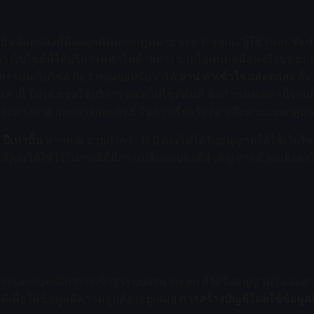
อเป็นข้อตกลงที่มีผลผูกพันทางกฎหมาย ระหว่างคุณ ("ผู้ใช้") และ
Vert
ต์") เว็บไซต์นี้ให้บริการหลักในด้านการขายไอเทมเสมือนจริงของเกม C
ิการบนเว็บไซต์ ถือว่าคุณยอมรับว่าได้
อ่าน ทำเข้าใจ และตกลง
ที่
ล่านี้ โปรด หยุดใช้บริการของเว็บไซต์ทันที ข้อกำหนดเหล่านี้รวม
องทางศาล และการสละสิทธิ์ ในการเรียกร้องค่าเสียหายแบบกลุ่ม
ีเท่านั้น
หากคุณ อายุต่ำกว่า 18 ปี คุณไม่ได้รับอนุญาตให้ใช้เว็บไซ
ลที่คุณได้ให้ไว้ในกรณีที่มีการเปลี่ยนแปลงที่สำคัญ การที่ คุณยั
am OpenID ("การเข้าสู่ระบบผ่าน Steam ที่ได้รับอนุญาต") และผูกที
ทีเพื่อให้ข้อมูลมีความถูกต้องอยู่เสมอ
การสร้างบัญชีโดยใช้ข้อมูลที