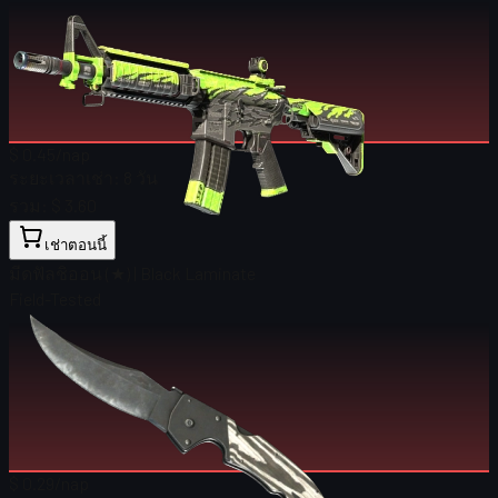
$ 0.45
/nap
ระยะเวลาเช่า:
8 วัน
รวม:
$ 3.60
เช่าตอนนี้
มีดฟัลชิออน (★) | Black Laminate
Field-Tested
$ 0.29
/nap