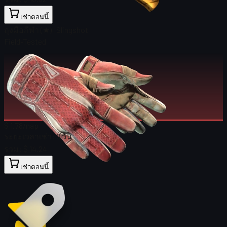
เช่าตอนนี้
ถุงมือกีฬา (★) | Slingshot
Field-Tested
$ 1.78
/nap
ระยะเวลาเช่า:
8 วัน
รวม:
$ 14.24
เช่าตอนนี้