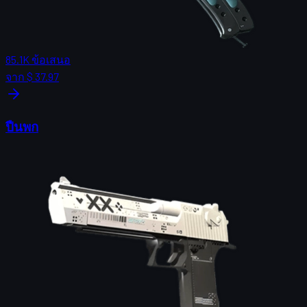
85.1K
ข้อเสนอ
จาก
$ 37.97
ปืนพก