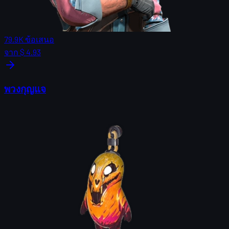
79.9K
ข้อเสนอ
จาก
$ 4.93
พวงกุญแจ