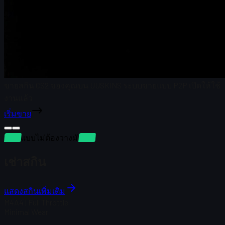
ขายสกิน CS2 ของคุณบน UUSKINS ระบบขายแบบ P2P เปิดให้ใช้
งานแล้ว
เริ่มขาย
เช่าแบบไม่ต้องวางมัดจำ
เช่าสกิน
แสดงสกินเพิ่มเติม
M4A4 | Full Throttle
Minimal Wear