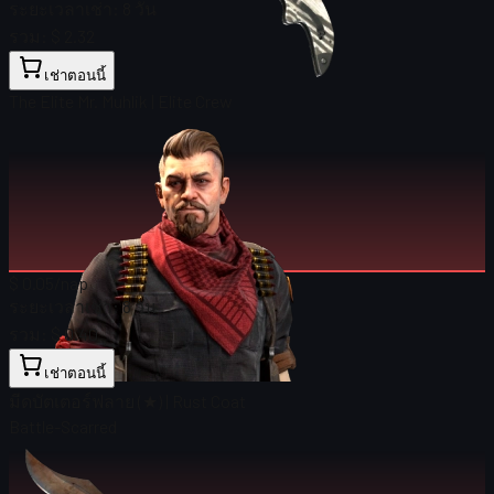
ระยะเวลาเช่า:
8 วัน
รวม:
$ 2.32
เช่าตอนนี้
The Elite Mr. Muhlik | Elite Crew
$ 0.05
/nap
ระยะเวลาเช่า:
8 วัน
รวม:
$ 0.40
เช่าตอนนี้
มีดบัตเตอร์ฟลาย (★) | Rust Coat
Battle-Scarred