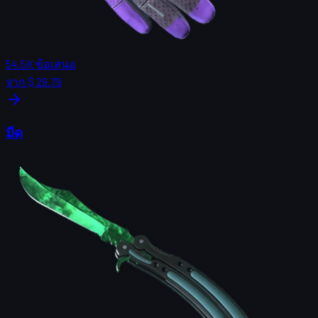
54.5K
ข้อเสนอ
จาก
$ 29.79
มีด