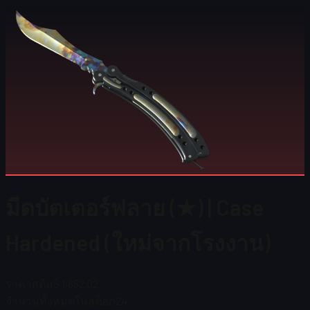
มีดบัตเตอร์ฟลาย (★) | Case
Hardened (ใหม่จากโรงงาน)
ราคาสตีม
$ 1,652.02
จำนวนทั้งหมดในสต็อก
24