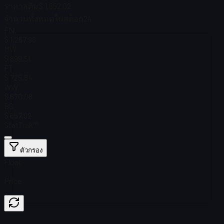
ราคาสตีม
$ 1,652.02
จำนวนทั้งหมดในสต็อก
24
FN
$ 1,267.98
MW
$ 899.51
FT
$ 725.84
WW
$ 670.08
BS
$ 657.92
StatTrak™
ตัวกรอง
Float
Price