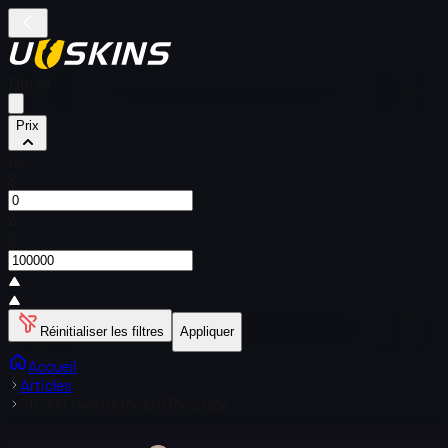
Filtres
Prix
De
$
À
$
Réinitialiser les filtres
Appliquer
Accueil
Articles
Sticker | vexite (holo) | Rio 2022