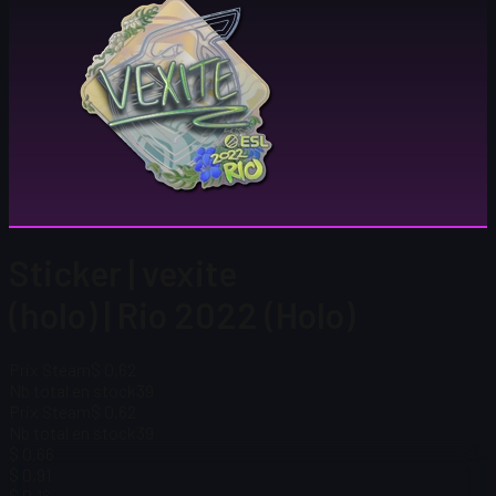
Sticker | vexite
(holo) | Rio 2022 (Holo)
Prix Steam
$ 0,62
Nb total en stock
39
Prix Steam
$ 0,62
Nb total en stock
39
$ 0,66
$ 0,91
$ 0,16