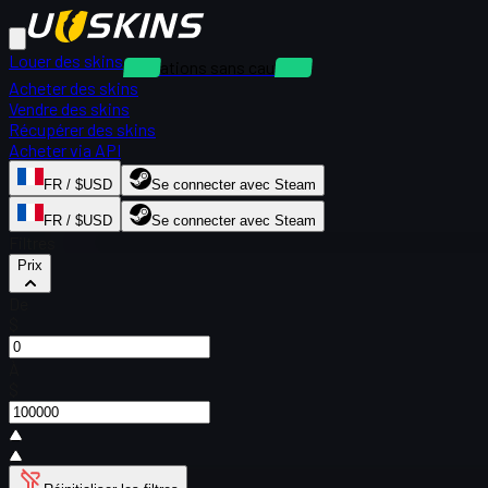
Louer des skins
Locations sans caution
Acheter des skins
Vendre des skins
Récupérer des skins
Acheter via API
FR / $USD
Se connecter avec Steam
FR / $USD
Se connecter avec Steam
Filtres
Prix
De
$
À
$