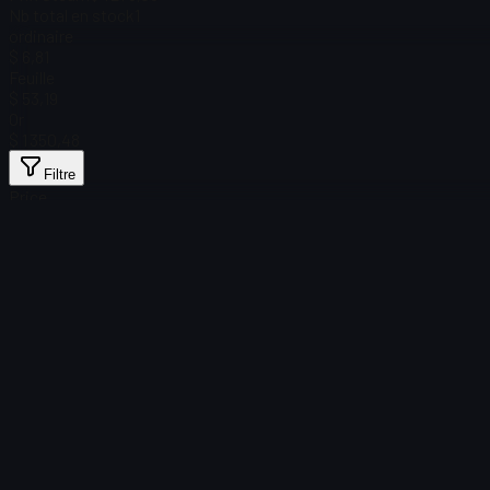
Nb total en stock
1
ordinaire
$ 6,81
Feuille
$ 53,19
Or
$ 1 350,48
Filtre
Price
Aucun article trouvé
Échec du chargement
:
Failed to fetch product details