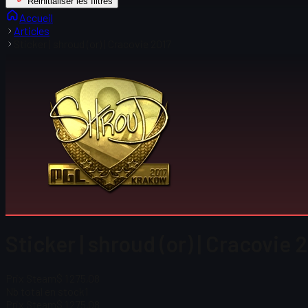
Réinitialiser les filtres
Accueil
Articles
Sticker | shroud (or) | Cracovie 2017
Sticker | shroud (or) | Cracovie 2
Prix Steam
$ 1 275,08
Nb total en stock
1
Prix Steam
$ 1 275,08