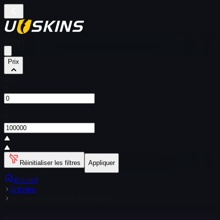
Filtres
Prix
De
$
À
$
Réinitialiser les filtres
Appliquer
Accueil
Articles
Sticker | nitr0 (holo) | Paris 2023