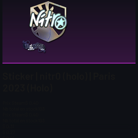
Sticker | nitr0 (holo) | Paris
2023 (Holo)
Prix Steam
$ 0,40
Nb total en stock
103
Prix Steam
$ 0,40
Nb total en stock
103
$ 0,31
$ 0,27
$ 0,91