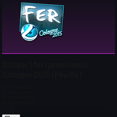
Sticker | fer (premium) |
Cologne 2015 (Feuille)
Prix Steam
$ 16,38
Nb total en stock
11
Prix Steam
$ 16,38
Nb total en stock
11
$ 23,05
$ 16,59