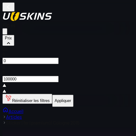
Filtres
Prix
De
$
À
$
Réinitialiser les filtres
Appliquer
Accueil
Articles
Sticker | fer (premium) | Cologne 2015