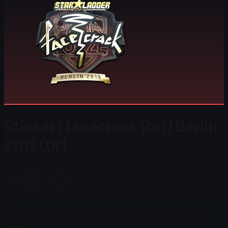
Sticker | facecrack (or) | Berlin
2019 (Or)
Prix Steam
$ 14,28
Nb total en stock
10
Prix Steam
$ 14,28
Nb total en stock
10
$ 0,16
$ 0,61
$ 13,07