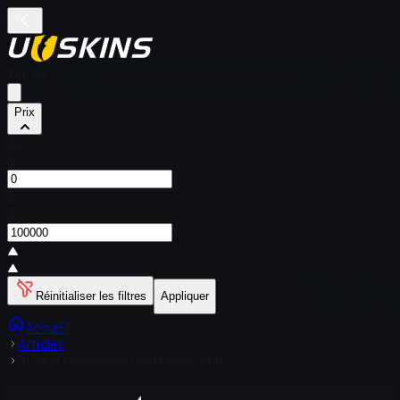
Filtres
Prix
De
$
À
$
Réinitialiser les filtres
Appliquer
Accueil
Articles
Sticker | facecrack (or) | Berlin 2019