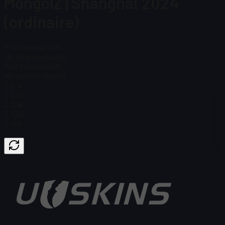
MongolZ | Shanghai 2024
(ordinaire)
Prix Steam
$ 0,05
Nb total en stock
5
Prix Steam
$ 0,05
Nb total en stock
5
$ 0,16
$ 2,51
$ 0,16
$ 3,03
Price