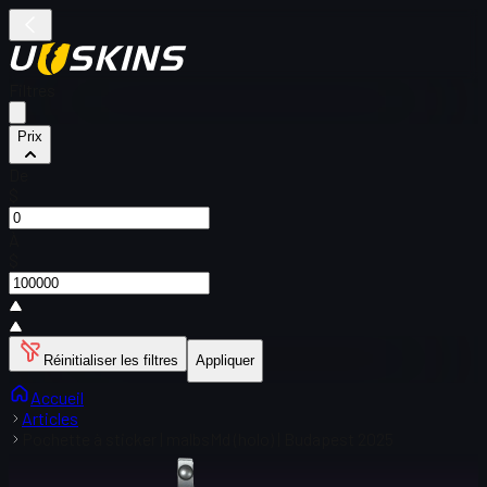
Filtres
Prix
De
$
À
$
Réinitialiser les filtres
Appliquer
Accueil
Articles
Pochette à sticker | malbsMd (holo) | Budapest 2025