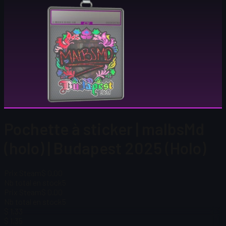
Pochette à sticker | malbsMd
(holo) | Budapest 2025 (Holo)
Prix Steam
$ 0.00
Nb total en stock
5
Prix Steam
$ 0.00
Nb total en stock
5
$ 1,33
$ 1,35