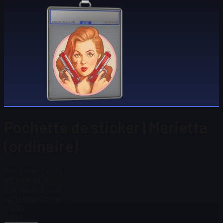
Pochette de sticker | Merietta
(ordinaire)
Prix Steam
$ 0.00
Nb total en stock
6
Prix Steam
$ 0.00
Nb total en stock
6
$ 0,63
$ 1,37