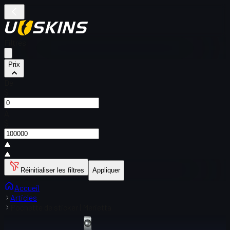
Filtres
Prix
De
$
À
$
Réinitialiser les filtres
Appliquer
Accueil
Articles
Pochette de sticker | Merietta