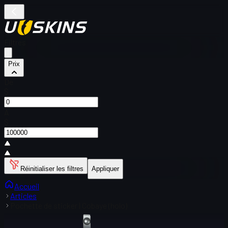
Filtres
Prix
De
$
À
$
Réinitialiser les filtres
Appliquer
Accueil
Articles
Pochette de sticker | Cobaye (holo)