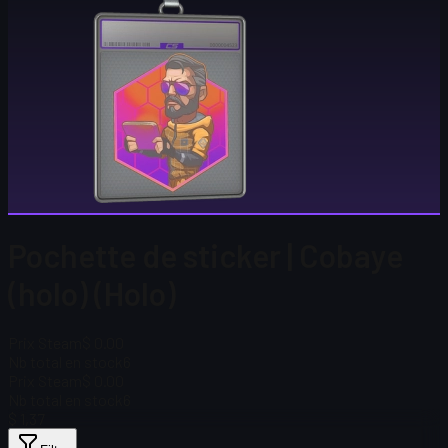
Pochette de sticker | Cobaye
(holo) (Holo)
Prix Steam
$ 0.00
Nb total en stock
6
Prix Steam
$ 0.00
Nb total en stock
6
$ 1,37