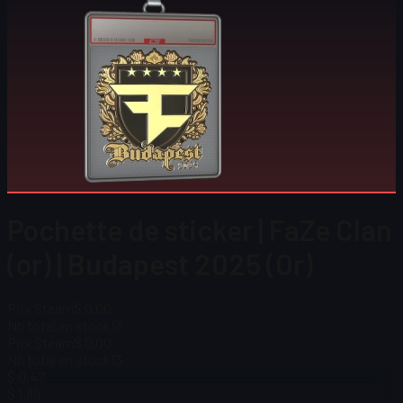
Pochette de sticker | FaZe Clan
(or) | Budapest 2025 (Or)
Prix Steam
$ 0.00
Nb total en stock
13
Prix Steam
$ 0.00
Nb total en stock
13
$ 0,47
$ 1,89