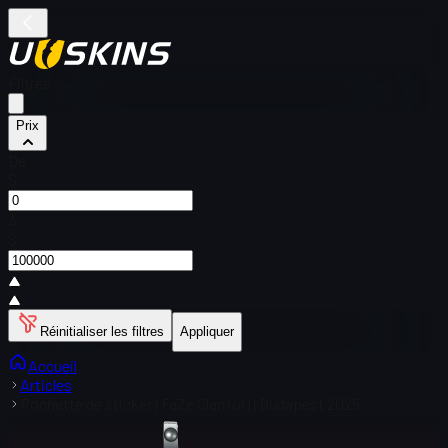
Filtres
Prix
De
$
À
$
Réinitialiser les filtres
Appliquer
Accueil
Articles
Pochette de sticker | FaZe Clan (or) | Budapest 2025