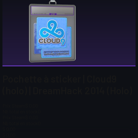
Pochette à sticker | Cloud9
(holo) | DreamHack 2014 (Holo)
Prix Steam
$ 0.00
Nb total en stock
0
Prix Steam
$ 0.00
Nb total en stock
0
$ 0.00
$ 0.00