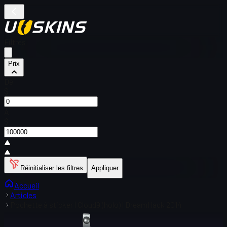
Filtres
Prix
De
$
À
$
Réinitialiser les filtres
Appliquer
Accueil
Articles
Pochette à sticker | Cloud9 (holo) | DreamHack 2014