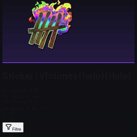
Sticker | Victimes (holo) (Holo)
Prix Steam
$ 18,65
Nb total en stock
170
Prix Steam
$ 18,65
Nb total en stock
170
$ 0,80
$ 4,06
Filtre
Price