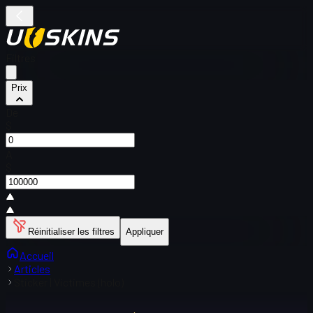
Filtres
Prix
De
$
À
$
Réinitialiser les filtres
Appliquer
Accueil
Articles
Sticker | Victimes (holo)