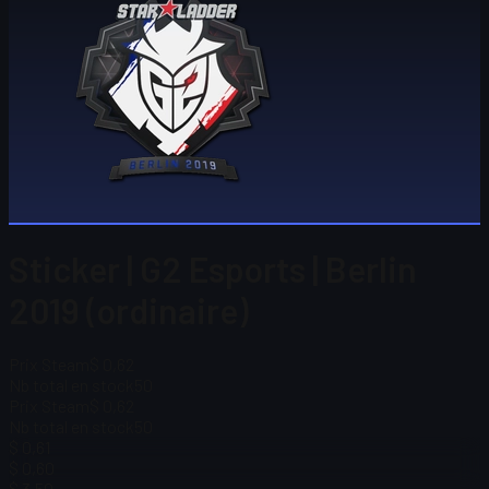
Sticker | G2 Esports | Berlin
2019 (ordinaire)
Prix Steam
$ 0,62
Nb total en stock
50
Prix Steam
$ 0,62
Nb total en stock
50
$ 0,61
$ 0,60
$ 3,50