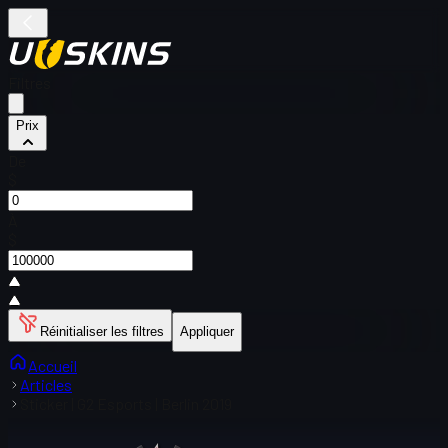
Filtres
Prix
De
$
À
$
Réinitialiser les filtres
Appliquer
Accueil
Articles
Sticker | G2 Esports | Berlin 2019