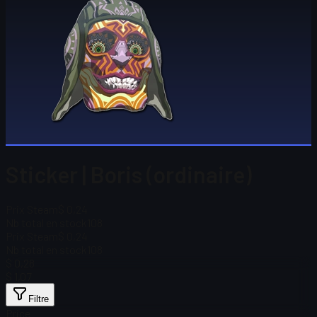
Sticker | Boris (ordinaire)
Prix Steam
$ 0,24
Nb total en stock
108
Prix Steam
$ 0,24
Nb total en stock
108
$ 0,28
$ 1,07
Filtre
Price