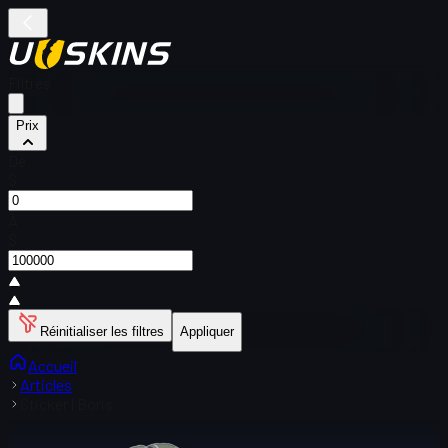
Filtres
Prix
De
$
À
$
Réinitialiser les filtres
Appliquer
Accueil
Articles
Sticker | Boris