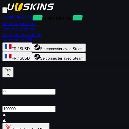
Louer des skins
Locations sans caution
Acheter des skins
Vendre des skins
Récupérer des skins
Acheter via API
FR / $USD
Se connecter avec Steam
FR / $USD
Se connecter avec Steam
Filtres
Prix
De
$
À
$