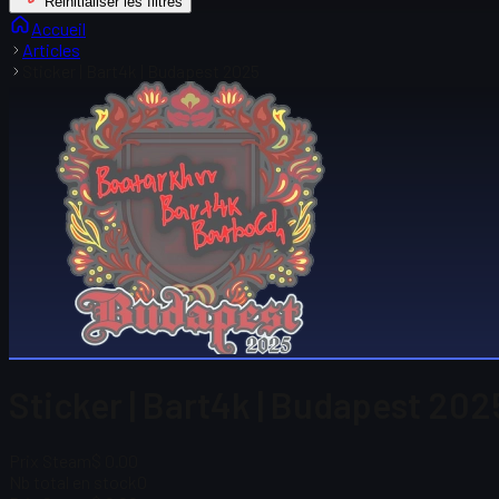
Réinitialiser les filtres
Accueil
Articles
Sticker | Bart4k | Budapest 2025
Sticker | Bart4k | Budapest 2025
Prix Steam
$ 0.00
Nb total en stock
0