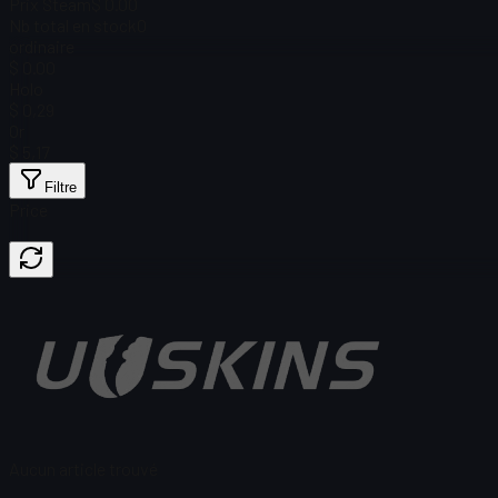
Prix Steam
$ 0.00
Nb total en stock
0
ordinaire
$ 0.00
Holo
$ 0,29
Or
$ 5,17
Filtre
Price
Aucun article trouvé