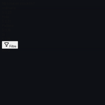
Nb total en stock
647
ordinaire
$ 0,23
Holo
$ 2,31
Pailleté
$ 0,16
Or
$ 1,75
Filtre
Price