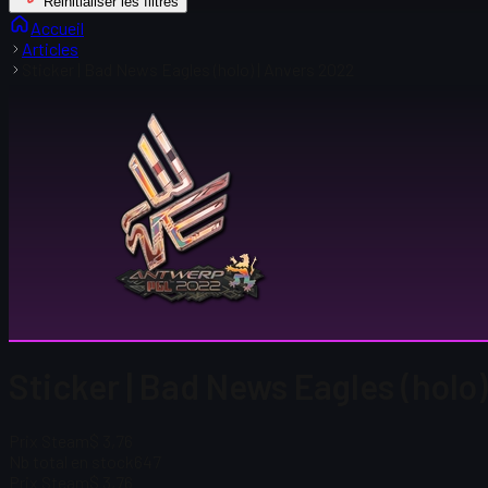
Réinitialiser les filtres
Accueil
Articles
Sticker | Bad News Eagles (holo) | Anvers 2022
Sticker | Bad News Eagles (holo)
Prix Steam
$ 3,76
Nb total en stock
647
Prix Steam
$ 3,76