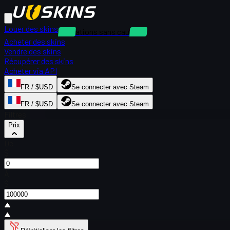
Louer des skins
Locations sans caution
Acheter des skins
Vendre des skins
Récupérer des skins
Acheter via API
FR / $USD
Se connecter avec Steam
FR / $USD
Se connecter avec Steam
Filtres
Prix
De
$
À
$