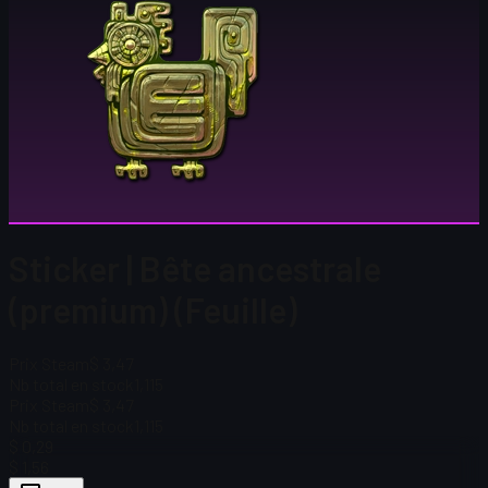
Sticker | Bête ancestrale
(premium) (Feuille)
Prix Steam
$ 3,47
Nb total en stock
1,115
Prix Steam
$ 3,47
Nb total en stock
1,115
$ 0,29
$ 1,56