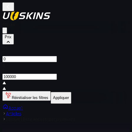
Filtres
Prix
De
$
À
$
Réinitialiser les filtres
Appliquer
Accueil
Articles
Sticker | Bête ancestrale (premium)