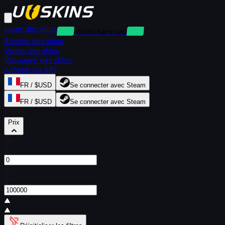
Louer des skins
Locations sans caution
Acheter des skins
Vendre des skins
Récupérer des skins
Acheter via API
FR / $USD
Se connecter avec Steam
FR / $USD
Se connecter avec Steam
Filtres
Prix
De
$
À
$