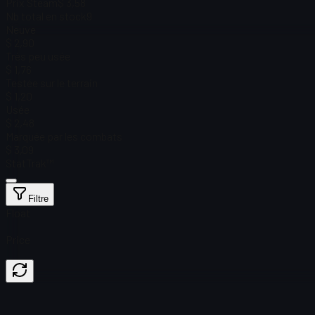
Prix Steam
$ 3,58
Nb total en stock
9
Neuve
$ 2,90
Très peu usée
$ 1,76
Testée sur le terrain
$ 1,20
Usée
$ 2,48
Marquée par les combats
$ 3,09
StatTrak™
Filtre
Float
Price