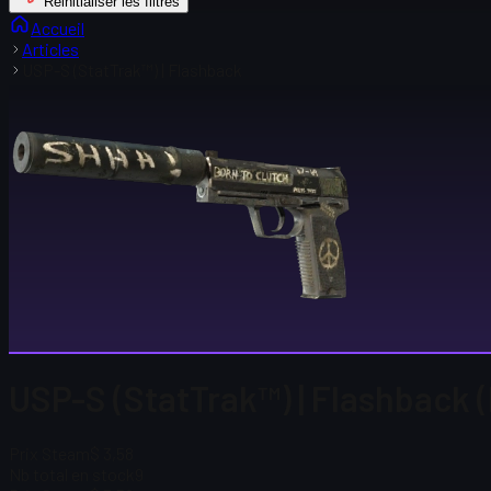
Réinitialiser les filtres
Accueil
Articles
USP-S (StatTrak™) | Flashback
USP-S (StatTrak™) | Flashback 
Prix Steam
$ 3,58
Nb total en stock
9