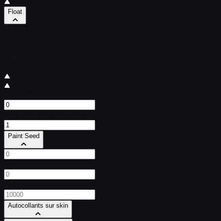
Float
FN
MW
FT
WW
BS
Minimum
Les plus anciens en premier
Paint Seed
De
À
Autocollants sur skin