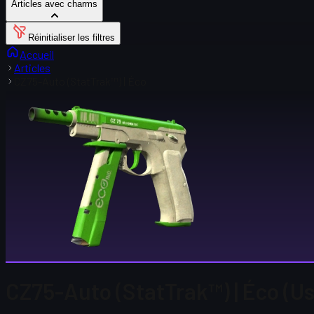
Articles avec charms
Réinitialiser les filtres
Accueil
Articles
CZ75-Auto (StatTrak™) | Éco
CZ75-Auto (StatTrak™) | Éco (U