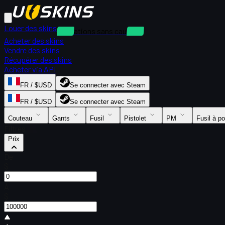
Louer des skins
Locations sans caution
Acheter des skins
Vendre des skins
Récupérer des skins
Acheter via API
FR / $USD
Se connecter avec Steam
FR / $USD
Se connecter avec Steam
Couteau
Gants
Fusil
Pistolet
PM
Fusil à p
Filtres
Prix
De
$
À
$