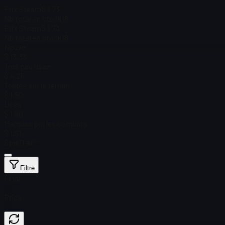
Prix Steam
$ 1,73
Nb total en stock
18
Prix Steam
$ 1,73
Nb total en stock
18
Neuve
$ 13,33
Très peu usée
$ 4,26
Testée sur le terrain
$ 1,50
Usée
$ 1,50
Marquée par les combats
$ 1,51
StatTrak™
Filtre
Float
Price