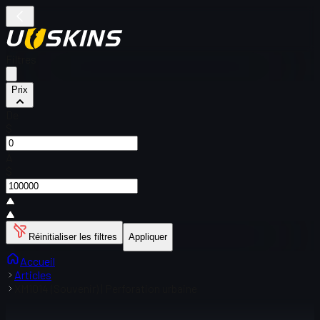
Filtres
Prix
De
$
À
$
Réinitialiser les filtres
Appliquer
Accueil
Articles
XM1014 (Souvenir) | Perforation urbaine