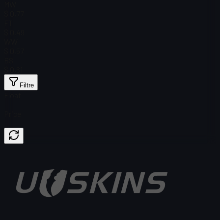
MW
$ 0,77
FT
$ 0,49
WW
$ 0,57
BS
$ 0,61
Filtre
Float
Price