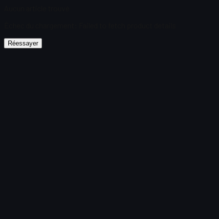
Aucun article trouvé
Échec du chargement
:
Failed to fetch product details
Réessayer