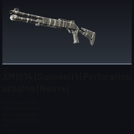
XM1014 (Souvenir) | Perforation
urbaine (Neuve)
Prix Steam
$ 11,83
Nb total en stock
2
Prix Steam
$ 11,83
Nb total en stock
2
FN
$ 11,87