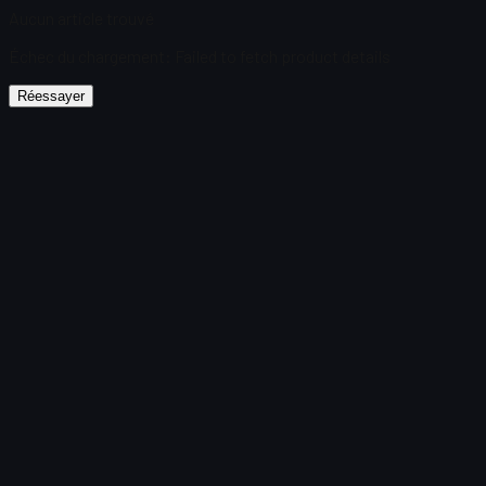
Aucun article trouvé
Échec du chargement
:
Failed to fetch product details
Réessayer