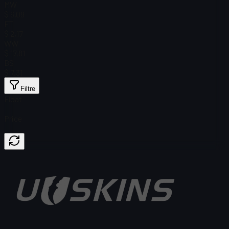
MW
$ 6,09
FT
$ 2,17
WW
$ 17,81
BS
$ 7,31
Filtre
Float
Price