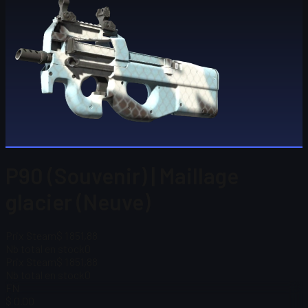
P90 (Souvenir) | Maillage
glacier (Neuve)
Prix Steam
$ 1 851,88
Nb total en stock
0
Prix Steam
$ 1 851,88
Nb total en stock
0
FN
$ 0.00