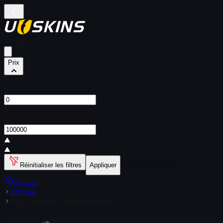
Filtres
Prix
De
$
À
$
Réinitialiser les filtres
Appliquer
Accueil
Articles
P90 (Souvenir) | Maillage glacier