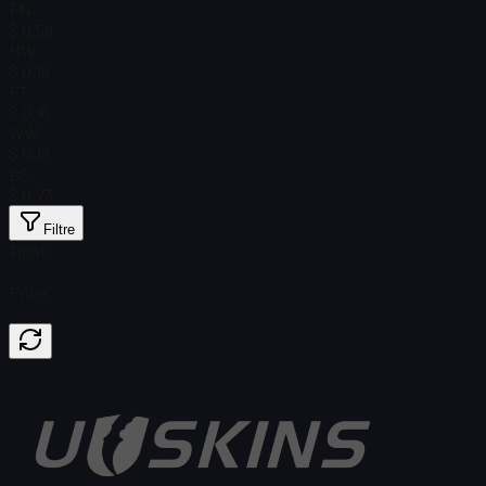
FN
$ 0,59
MW
$ 0,16
FT
$ 0,16
WW
$ 0,18
BS
$ 0,23
Filtre
Float
Price