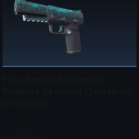
Five-SeveN (Souvenir) |
Peinture de minuit (Testée sur
le terrain)
Prix Steam
$ 0.00
Nb total en stock
48
Prix Steam
$ 0.00
Nb total en stock
48