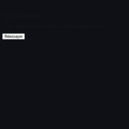
Aucun article trouvé
Échec du chargement
:
Failed to fetch product details
Réessayer