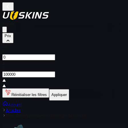
Filtres
Prix
De
$
À
$
Réinitialiser les filtres
Appliquer
Accueil
Articles
Five-SeveN (Souvenir) | Peinture de minuit