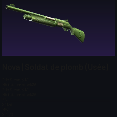
Nova | Soldat de plomb (Usée)
Prix Steam
$ 1,11
Nb total en stock
36
Prix Steam
$ 1,11
Nb total en stock
36
FN
$ 11,40
MW
$ 4,70