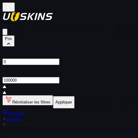
Filtres
Prix
De
$
À
$
Réinitialiser les filtres
Appliquer
Accueil
Articles
Nova | Soldat de plomb