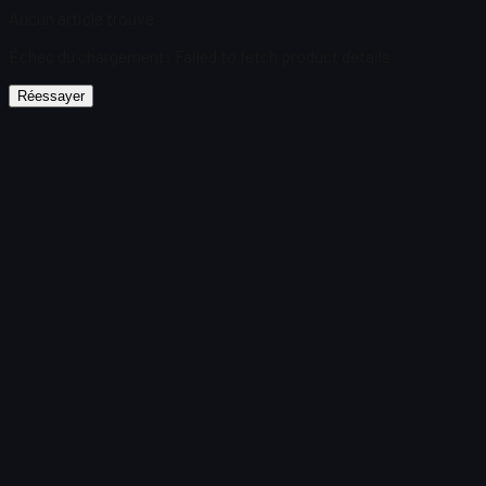
Aucun article trouvé
Échec du chargement
:
Failed to fetch product details
Réessayer