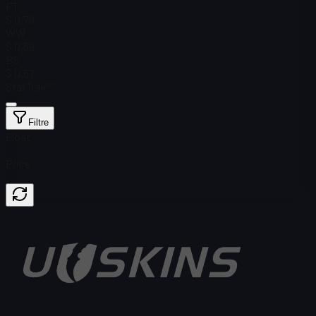
FT
$ 0,79
WW
$ 0,59
BS
$ 0,57
StatTrak™
Filtre
Float
Price