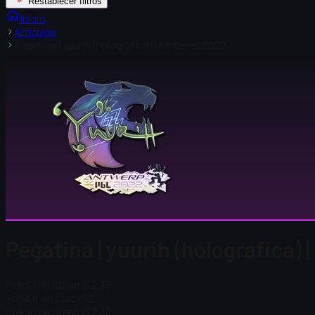
Restablecer filtros
Inicio
Artículos
Pegatina | yuurih (holográfica) | Amberes 2022
Pegatina | yuurih (holográfica)
Precio de Steam
$ 2,33
Total # en stock
62
Precio de Steam
$ 2,33