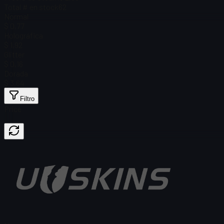
Total # en stock
62
Normal
$ 0,77
Holográfica
$ 1,92
Glitter
$ 0,16
Dorada
$ 3,64
Filtro
Price