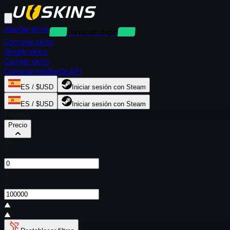
Alquilar skins
Alquileres sin depósito
Comprar skins
Vender skins
Canjear skins
Comprar mediante API
ES / $USD
Iniciar sesión con Steam
ES / $USD
Iniciar sesión con Steam
Filtros
Precio
De
$
A
$