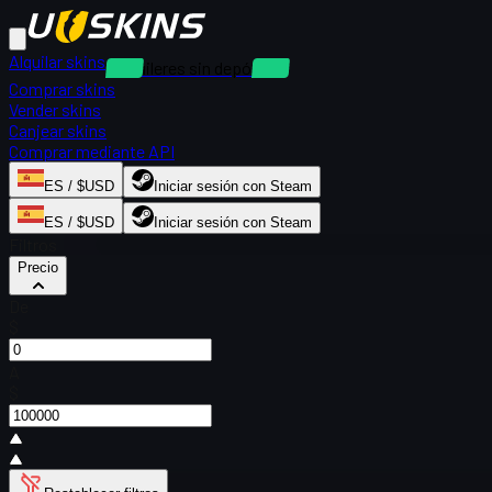
Alquilar skins
Alquileres sin depósito
Comprar skins
Vender skins
Canjear skins
Comprar mediante API
ES / $USD
Iniciar sesión con Steam
ES / $USD
Iniciar sesión con Steam
Filtros
Precio
De
$
A
$