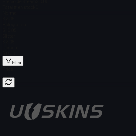
Precio de Steam
$ 0.00
Total # en stock
0
Normal
$ 3,05
Holográfica
$ 10,05
Glitter
$ 3,05
Dorada
$ 0.00
Filtro
Price