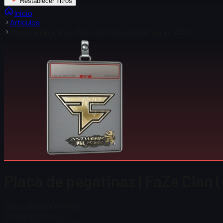
Restablecer filtros
Inicio
Artículos
Placa de pegatinas | FaZe Clan (dorada) | Amberes 2022
Placa de pegatinas | FaZe Clan
Precio de Steam
$ 0.00
Total # en stock
0