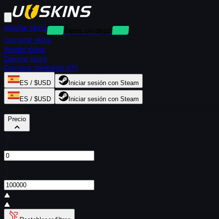
Alquilar skins
Alquileres sin depósito
Comprar skins
Vender skins
Canjear skins
Comprar mediante API
ES / $USD
Iniciar sesión con Steam
ES / $USD
Iniciar sesión con Steam
Filtros
Precio
De
$
A
$