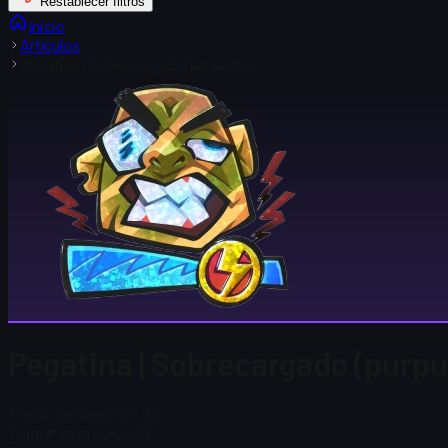
Restablecer filtros
Inicio
Artículos
Pegatina | Sobrecargado (purpurina)
Pegatina | Sobrecargado (purpur
Precio de Steam
$ 0,30
Total # en stock
1,427