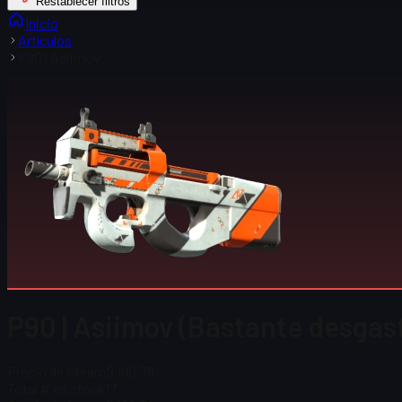
Restablecer filtros
Inicio
Artículos
P90 | Asiimov
P90 | Asiimov (Bastante desgas
Precio de Steam
$ 190,78
Total # en stock
17