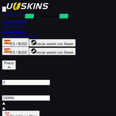
Alquilar skins
Alquileres sin depósito
Comprar skins
Vender skins
Canjear skins
Comprar mediante API
ES / $USD
Iniciar sesión con Steam
ES / $USD
Iniciar sesión con Steam
Filtros
Precio
De
$
A
$