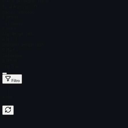
Precio de Steam
$ 190,78
Total # en stock
17
Recién fabricado
$ 237,93
Casi nuevo
$ 204,67
Algo desgastado
$ 187,73
Bastante desgastado
$ 184,54
Deplorable
$ 177,78
StatTrak™
Filtro
Float
Price