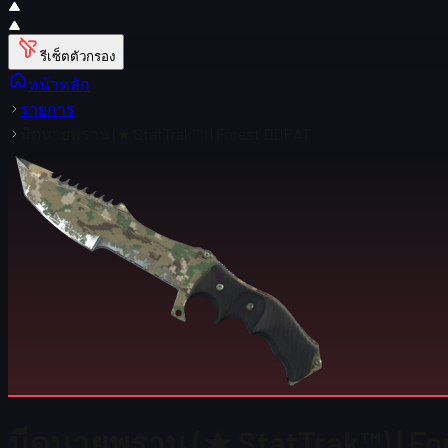
รีเซ็ตตัวกรอง
หน้าหลัก
รายการ
มีดนายพราน (★ StatTrak™) | Forest DDPAT
มีดนายพราน (★ StatTrak™) | 