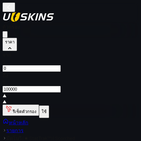
ตัวกรอง
ราคา
จาก
$
ถึง
$
รีเซ็ตตัวกรอง
ใช้
หน้าหลัก
รายการ
มีดโบวี (★ StatTrak™) | Scorched