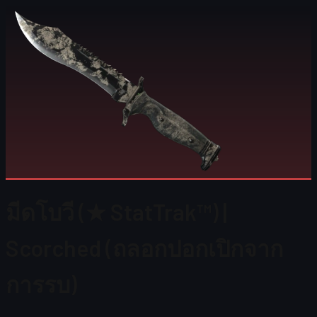
มีดโบวี (★ StatTrak™) |
Scorched (ถลอกปอกเปิกจาก
การรบ)