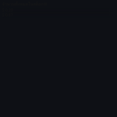
จำนวนทั้งหมดในสต็อก
18
$ 0.23
$ 0.67
$ 0.16
$ 6.70
ตัวกรอง
Price
ไม่พบรายการ
โหลดไม่สำเร็จ
:
Failed to fetch product details