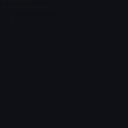
จำนวนทั้งหมดในสต็อก
0
$ 7.54
$ 0.00
$ 0.00
$ 0.00
ตัวกรอง
Price
ไม่พบรายการ
โหลดไม่สำเร็จ
:
Failed to fetch product details