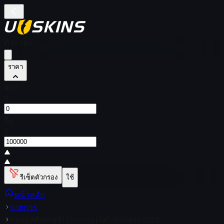
ตัวกรอง
ราคา
จาก
$
ถึง
$
รีเซ็ตตัวกรอง
ใช้
หน้าหลัก
รายการ
กรอบสติกเกอร์ | Lucaozy (โฮโล) | Paris 2023