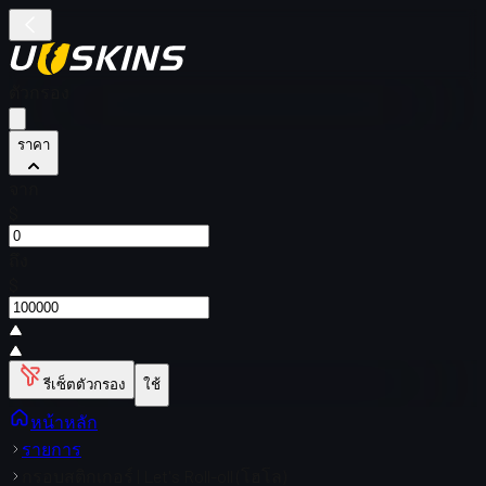
ตัวกรอง
ราคา
จาก
$
ถึง
$
รีเซ็ตตัวกรอง
ใช้
หน้าหลัก
รายการ
กรอบสติกเกอร์ | Let's Roll-oll (โฮโล)