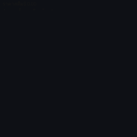
ราคาสตีม
$ 0.00
จำนวนทั้งหมดในสต็อก
5
$ 1.29
ตัวกรอง
Price
ไม่พบรายการ
โหลดไม่สำเร็จ
:
Failed to fetch product details
ลองใหม่