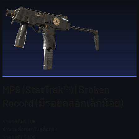
MP9 (StatTrak™) | Broken
Record (มีรอยถลอกเล็กน้อย)
ราคาสตีม
$ 1.06
จำนวนทั้งหมดในสต็อก
99
ราคาสตีม
$ 1.06