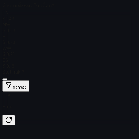
จำนวนทั้งหมดในสต็อก
99
FN
$ 1.43
MW
$ 0.53
FT
$ 0.23
WW
$ 0.21
BS
$ 0.16
StatTrak™
ตัวกรอง
Float
Price