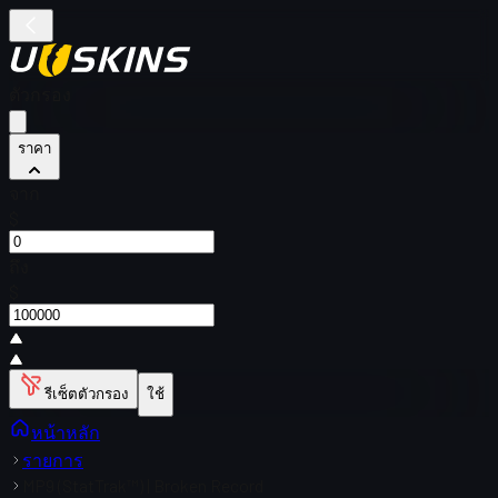
ตัวกรอง
ราคา
จาก
$
ถึง
$
รีเซ็ตตัวกรอง
ใช้
หน้าหลัก
รายการ
MP9 (StatTrak™) | Broken Record