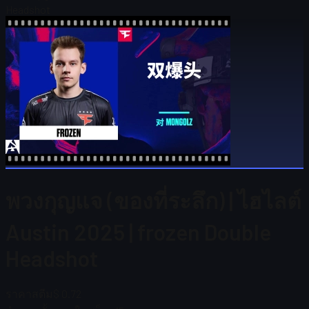
Headshot
พวงกุญแจ (ของที่ระลึก) | ไฮไลต์
Austin 2025 | frozen Double
Headshot
ราคาสตีม
$ 0.72