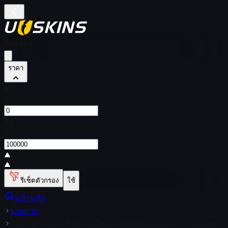
ตัวกรอง
ราคา
จาก
$
ถึง
$
รีเซ็ตตัวกรอง
ใช้
หน้าหลัก
รายการ
พวงกุญแจ (ของที่ระลึก) | ไฮไลต์ Austin 2025 | AWP Shutdown