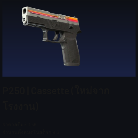
P250 | Cassette (ใหม่จาก
โรงงาน)
ราคาสตีม
$ 0.56
จำนวนทั้งหมดในสต็อก
503