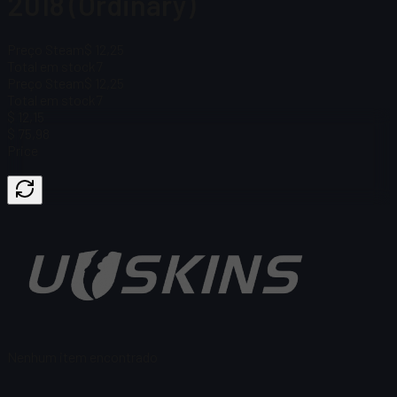
2018 (Ordinary)
Preço Steam
$ 12,25
Total em stock
7
Preço Steam
$ 12,25
Total em stock
7
$ 12,15
$ 75,98
Price
Nenhum item encontrado