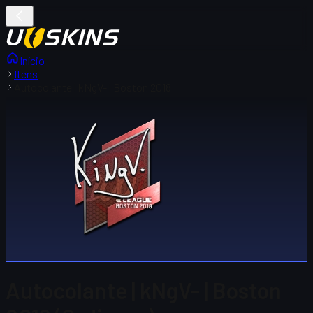
Início
Itens
Autocolante | kNgV- | Boston 2018
Autocolante | kNgV- | Boston