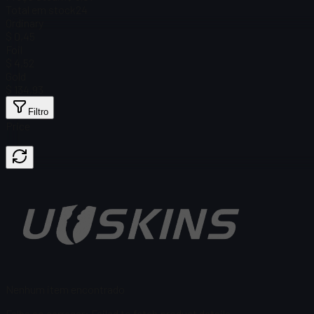
Total em stock
24
Ordinary
$ 0,45
Foil
$ 4,52
Gold
$ 134,93
Filtro
Price
Nenhum item encontrado
Falha ao carregar
:
Failed to fetch product details