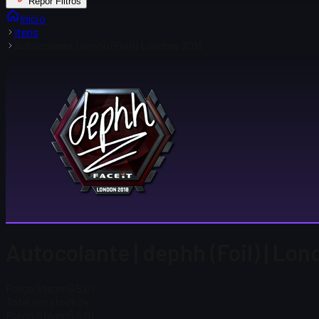
Repor Filtros
Início
Itens
Autocolante | dephh (Foil) | Londres 2018
Autocolante | dephh (Foil) | Lon
Preço Steam
$ 5,01
Total em stock
24
Preço Steam
$ 5,01