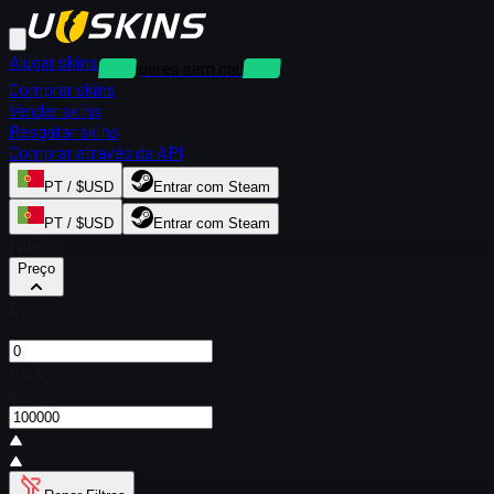
Alugar skins
Alugueres sem caução
Comprar skins
Vender skins
Resgatar skins
Comprar através da API
PT / $USD
Entrar com Steam
PT / $USD
Entrar com Steam
Filtros
Preço
De
$
Para
$